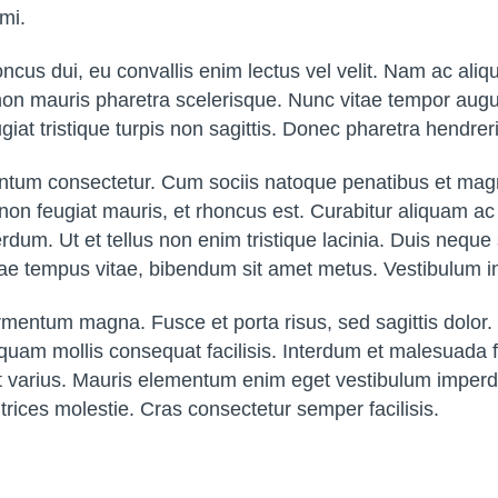
mi.
ncus dui, eu convallis enim lectus vel velit. Nam ac aliqua
on mauris pharetra scelerisque. Nunc vitae tempor augu
ugiat tristique turpis non sagittis. Donec pharetra hendreri
ermentum consectetur. Cum sociis natoque penatibus et mag
non feugiat mauris, et rhoncus est. Curabitur aliquam ac 
rdum. Ut et tellus non enim tristique lacinia. Duis neque
 vitae tempus vitae, bibendum sit amet metus. Vestibulum
entum magna. Fusce et porta risus, sed sagittis dolor. N
liquam mollis consequat facilisis. Interdum et malesuada
diet varius. Mauris elementum enim eget vestibulum imperd
trices molestie. Cras consectetur semper facilisis.