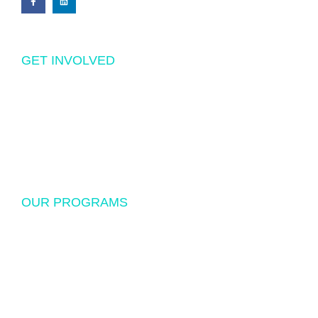
GET INVOLVED
Volunteering
Donations
Sponsorship
OUR PROGRAMS
USF Endowed Scholarship
International Student Exchange
Disaster Relief and Social Assistance
Other Educational and Social Activities