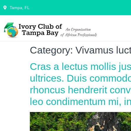
Tampa, FL
Category:
Vivamus luct
Cras a lectus mollis ju
ultrices. Duis commodo
rhoncus hendrerit conva
leo condimentum mi, in