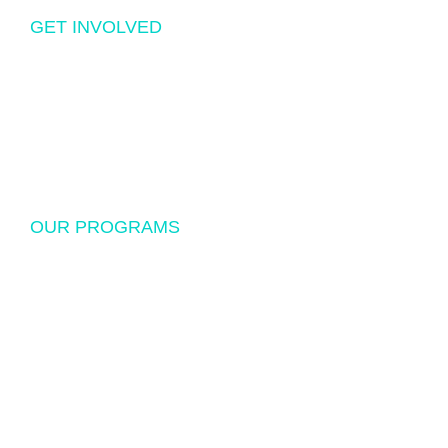
GET INVOLVED
Volunteering
Donations
Sponsorship
OUR PROGRAMS
USF Endowed Scholarship
International Student Exchange
Disaster Relief and Social Assistance
Other Educational and Social Activities